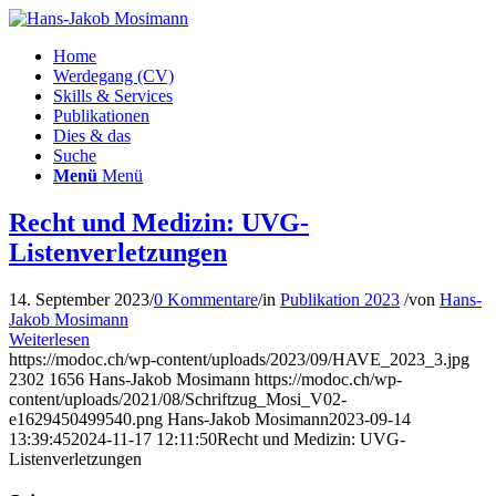
Home
Werdegang (CV)
Skills & Services
Publikationen
Dies & das
Suche
Menü
Menü
Recht und Medizin: UVG-
Listenverletzungen
14. September 2023
/
0 Kommentare
/
in
Publikation 2023
/
von
Hans-
Jakob Mosimann
Weiterlesen
https://modoc.ch/wp-content/uploads/2023/09/HAVE_2023_3.jpg
2302
1656
Hans-Jakob Mosimann
https://modoc.ch/wp-
content/uploads/2021/08/Schriftzug_Mosi_V02-
e1629450499540.png
Hans-Jakob Mosimann
2023-09-14
13:39:45
2024-11-17 12:11:50
Recht und Medizin: UVG-
Listenverletzungen