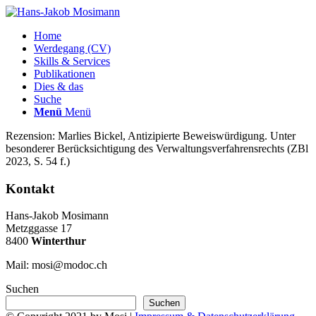
Home
Werdegang (CV)
Skills & Services
Publikationen
Dies & das
Suche
Menü
Menü
Rezension: Marlies Bickel, Antizipierte Beweiswürdigung. Unter
besonderer Berücksichtigung des Verwaltungsverfahrensrechts (ZBl
2023, S. 54 f.)
Kontakt
Hans-Jakob Mosimann
Metzggasse 17
8400
Winterthur
Mail: mosi@modoc.ch
Suchen
Suchen